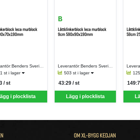
inkerblock leca murblock
Lättklinkerblock leca murblock
Lättklin
90x70x190mm
9cm 590x90x190mm
59cm 2
Leverantör:Benders Sverige AB
Leverantör:Benders Sverige AB
1 st i lager
503 st i lager
125
 / st
43:29 / st
149:7
per ST
SEK per ST
SEK p
ägg i plocklista
Lägg i plocklista
Lä
EN
OM XL-BYGG KEDJAN