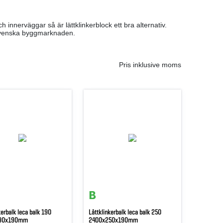
innerväggar så är lättklinkerblock ett bra alternativ.
n svenska byggmarknaden.
Pris inklusive moms
kerbalk leca balk 190
Lättklinkerbalk leca balk 250
90x190mm
2400x250x190mm