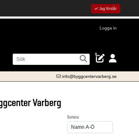
Jag förstår
Logga in
0
info@byggcentervarberg.se
yggcenter Varberg
Sortera: