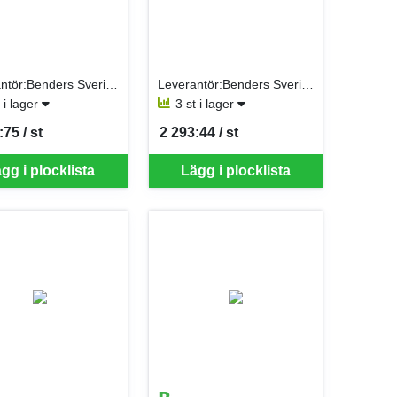
Leverantör:Benders Sverige AB
Leverantör:Benders Sverige AB
t i lager
3 st i lager
:75 / st
2 293:44 / st
er ST
SEK per ST
gg i plocklista
Lägg i plocklista