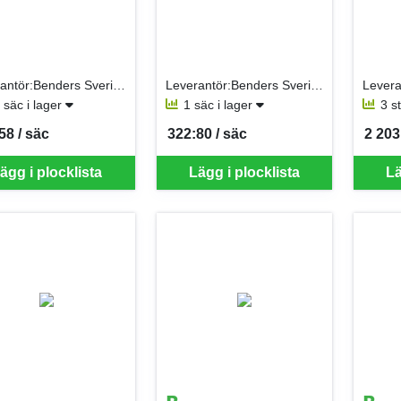
Leverantör:Benders Sverige AB
Leverantör:Benders Sverige AB
 säc i lager
1 säc i lager
3 s
58 / säc
322:80 / säc
2 203
per SÄC
SEK per SÄC
SEK p
ägg i plocklista
Lägg i plocklista
Lä