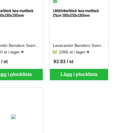
kerblock leca murblock
Lättklinkerblock leca murblock
90x190x190mm
25cm 590x250x190mm
Leverantör:Benders Sverige AB
Leverantör:Benders Sverige AB
0 st i lager
1066 st i lager
/ st
93:83 / st
er ST
SEK per ST
gg i plocklista
Lägg i plocklista