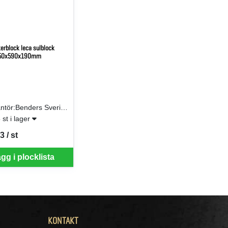
kerblock leca sulblock
50x590x190mm
Leverantör:Benders Sverige AB
 st i lager
3 / st
er ST
gg i plocklista
KONTAKT