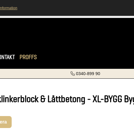
information
ONTAKT
PROFFS
0340-899 90
klinkerblock & Lättbetong - XL-BYGG B
rera