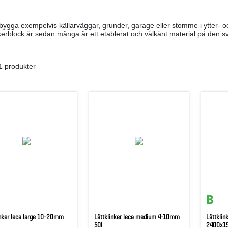
ygga exempelvis källarväggar, grunder, garage eller stomme i ytter- och 
nkerblock är sedan många år ett etablerat och välkänt material på de
1 produkter
inker leca large 10-20mm
Lättklinker leca medium 4-10mm
Lättklin
50l
2400x1