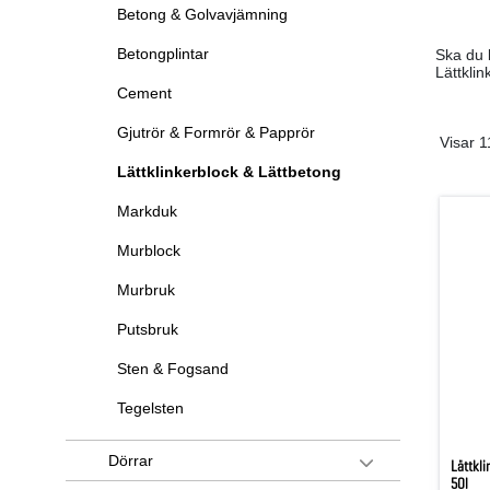
Betong & Golvavjämning
Betongplintar
Ska du b
Lättkli
Cement
Gjutrör & Formrör & Papprör
Visar 1
Lättklinkerblock & Lättbetong
Markduk
Murblock
Murbruk
Putsbruk
Sten & Fogsand
Tegelsten
Dörrar
Lättkl
50l