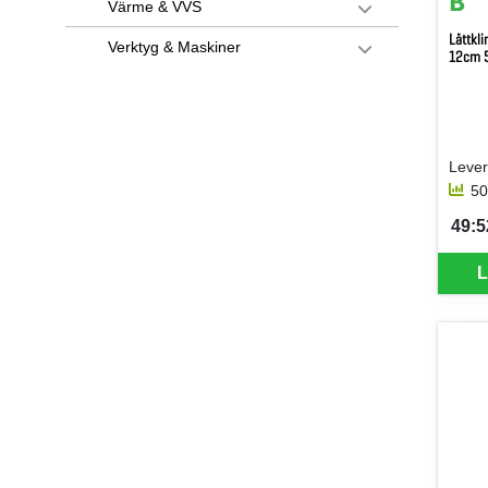
Värme & VVS
Lättkl
Verktyg & Maskiner
12cm 
50
49:52
SEK 
L