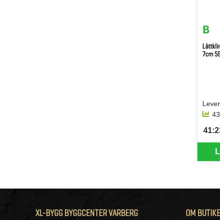
Lättkl
7cm 5
43
41:23
SEK 
L
XL-BYGG BYGGCENTER VARBERG
OM BUTIK