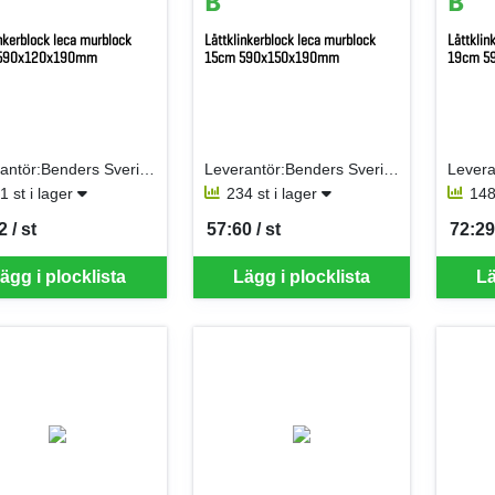
inkerblock leca murblock
Lättklinkerblock leca murblock
Lättklin
590x120x190mm
15cm 590x150x190mm
19cm 5
Leverantör:Benders Sverige AB
Leverantör:Benders Sverige AB
1 st i lager
234 st i lager
148
 / st
57:60 / st
72:29 
per ST
SEK per ST
SEK p
ägg i plocklista
Lägg i plocklista
Lä