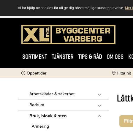
Vi tar hjälp av cookies för att ge dig bästa möjliga kundupplevelse.
Mer 
SORTIMENT
TJÄNSTER
TIPS & RÅD
OM OSS
K
Öppettider
Hitta hit
Arbetskläder & säkerhet
Lätt
Badrum
Bruk, block & sten
Filt
Armering