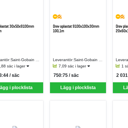
plastat 30x50x9100mm
Drev oplastat 9100x100x30mm
Drev pl
m
100,1m
20x60x
Leverantör:Saint-Gobain Isover AB
Leverantör:Saint-Gobain Isover AB
,88 säc i lager
7,09 säc i lager
1 s
3:44 / säc
750:75 / säc
2 031
per SÄC
SEK per SÄC
SEK p
ägg i plocklista
Lägg i plocklista
Lä