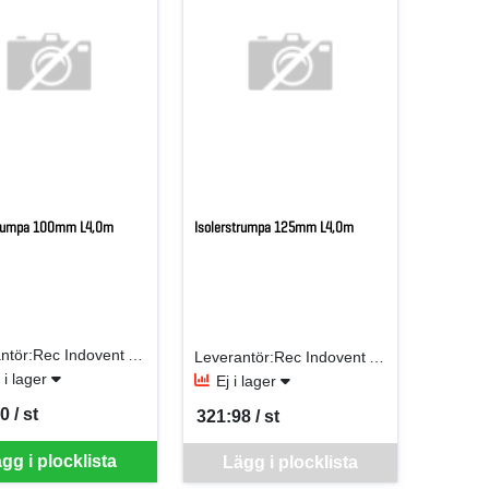
trumpa 100mm L4,0m
Isolerstrumpa 125mm L4,0m
Leverantör:Rec Indovent AB
Leverantör:Rec Indovent AB
t i lager
Ej i lager
0 / st
321:98 / st
er ST
SEK per ST
Denna vara går inte att beställa via webben j
gg i plocklista
Lägg i plocklista