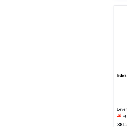
Isoler
Ej
381:
SEK 