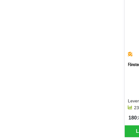
Fönste
23
180:8
SEK 
L