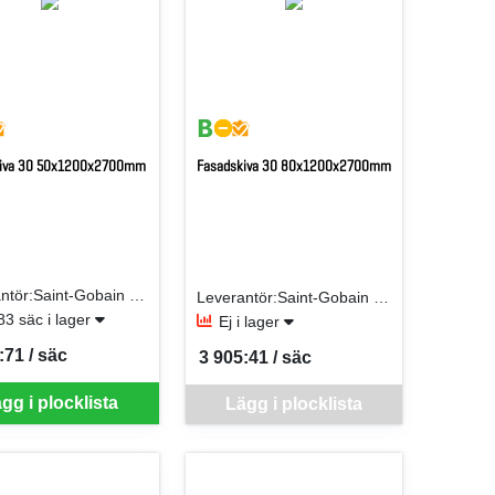
kiva 30 50x1200x2700mm
Fasadskiva 30 80x1200x2700mm
Leverantör:Saint-Gobain Isover AB
Leverantör:Saint-Gobain Isover AB
83 säc i lager
Ej i lager
:71 / säc
3 905:41 / säc
er SÄC
SEK per SÄC
Denna vara går inte att beställa via webben j
gg i plocklista
Lägg i plocklista