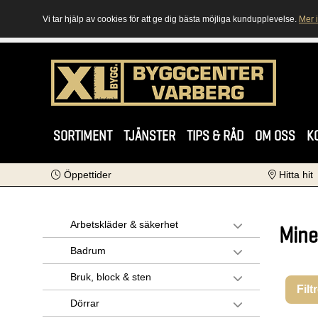
Vi tar hjälp av cookies för att ge dig bästa möjliga kundupplevelse.
Mer 
SORTIMENT
TJÄNSTER
TIPS & RÅD
OM OSS
K
Öppettider
Hitta hit
Arbetskläder & säkerhet
Mine
Badrum
Bruk, block & sten
Filt
Dörrar