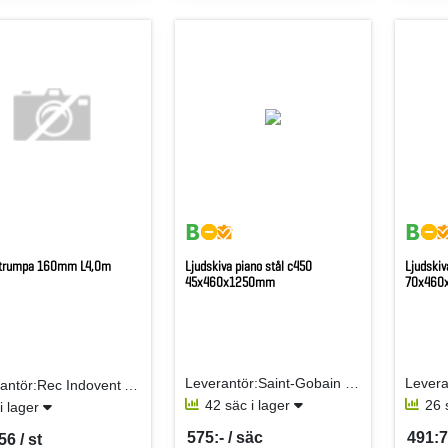
strumpa 160mm L4,0m
Ljudskiva piano stål c450
Ljudskiv
45x460x1250mm
70x460
Leverantör:Saint-Gobain Isover AB
Leverantör:Rec Indovent AB
42 säc i lager
26 
 i lager
575:- / säc
491:7
56 / st
SEK per SÄC
SEK p
per ST