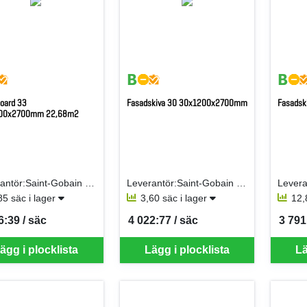
oard 33
Fasadskiva 30 30x1200x2700mm
Fasads
00x2700mm 22,68m2
Leverantör:Saint-Gobain Isover AB
Leverantör:Saint-Gobain Isover AB
85 säc i lager
3,60 säc i lager
12,
6:39 / säc
4 022:77 / säc
3 791
per SÄC
SEK per SÄC
SEK p
ägg i plocklista
Lägg i plocklista
Lä