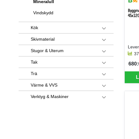
Mineralull
Byggma
Vindskydd
45x12
Kök
Skivmaterial
Stugor & Uterum
37
Tak
680:0
SEK 
Trä
L
Värme & VVS
Verktyg & Maskiner