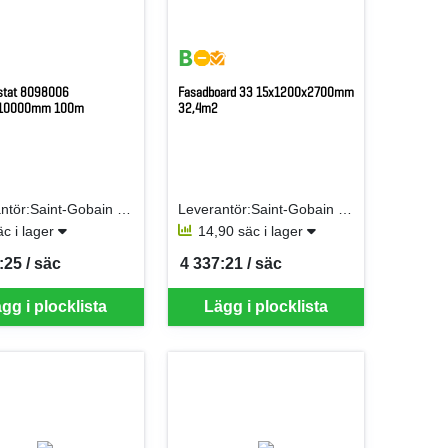
astat 8098006
Fasadboard 33 15x1200x2700mm
10000mm 100m
32,4m2
Leverantör:Saint-Gobain Isover AB
Leverantör:Saint-Gobain Isover AB
äc i lager
14,90 säc i lager
:25 / säc
4 337:21 / säc
er SÄC
SEK per SÄC
gg i plocklista
Lägg i plocklista