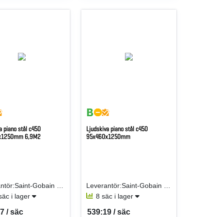
a piano stål c450
Ljudskiva piano stål c450
x1250mm 6,9M2
95x460x1250mm
Leverantör:Saint-Gobain Isover AB
Leverantör:Saint-Gobain Isover AB
säc i lager
8 säc i lager
7 / säc
539:19 / säc
er SÄC
SEK per SÄC