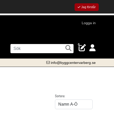
Jag förstår
Logga in
0
info@byggcentervarberg.se
Sortera: