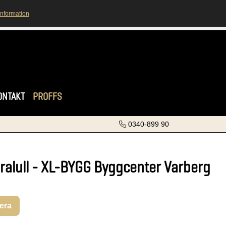
information
ONTAKT
PROFFS
0340-899 90
ralull - XL-BYGG Byggcenter Varberg
rera