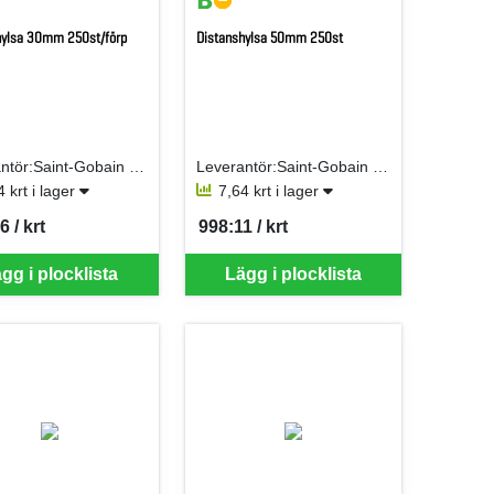
hylsa 30mm 250st/förp
Distanshylsa 50mm 250st
Leverantör:Saint-Gobain Isover AB
Leverantör:Saint-Gobain Isover AB
4 krt i lager
7,64 krt i lager
 / krt
998:11 / krt
er KRT
SEK per KRT
gg i plocklista
Lägg i plocklista