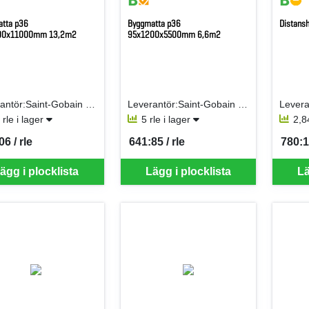
tta p36
Byggmatta p36
Distans
00x11000mm 13,2m2
95x1200x5500mm 6,6m2
Leverantör:Saint-Gobain Isover AB
Leverantör:Saint-Gobain Isover AB
 rle i lager
5 rle i lager
2,8
6 / rle
641:85 / rle
780:16
per RLE
SEK per RLE
SEK p
ägg i plocklista
Lägg i plocklista
Lä