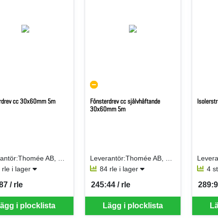
rdrev cc 30x60mm 5m
Fönsterdrev cc självhäftande
Isolers
30x60mm 5m
Leverantör:Thomée AB, Edw. H
Leverantör:Thomée AB, Edw. H
 rle i lager
84 rle i lager
4 s
7 / rle
245:44 / rle
289:9
per RLE
SEK per RLE
SEK p
ägg i plocklista
Lägg i plocklista
Lä