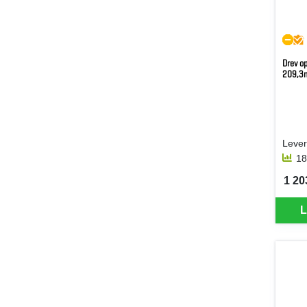
Drev o
209,3
18
1 20
SEK 
L