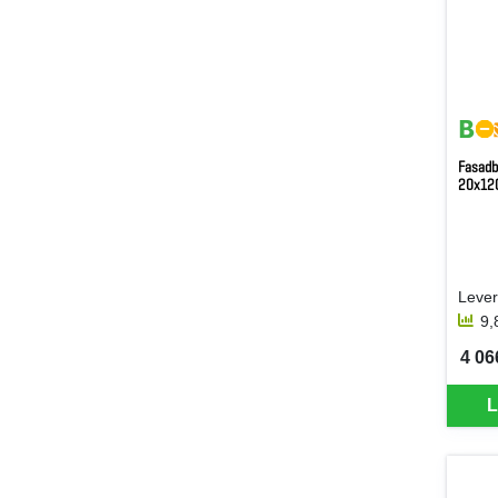
Fasadb
20x12
9,
4 06
SEK 
L