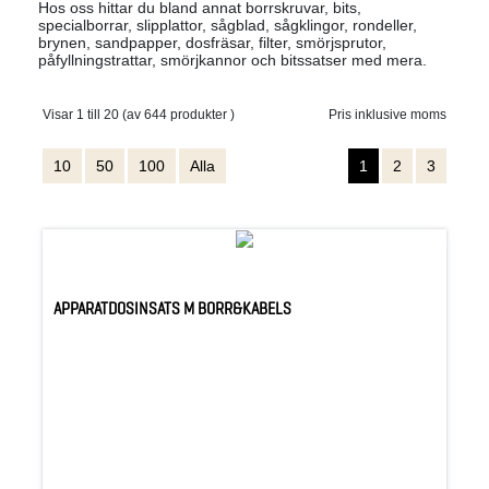
Hos oss hittar du bland annat borrskruvar, bits,
specialborrar, slipplattor, sågblad, sågklingor, rondeller,
brynen, sandpapper, dosfräsar, filter, smörjsprutor,
påfyllningstrattar, smörjkannor och bitssatser med mera.
Visar 1 till 20 (av 644 produkter )
Pris inklusive moms
10
50
100
Alla
1
2
3
APPARATDOSINSATS M BORR&KABELS