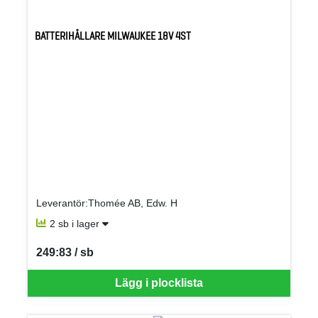
BATTERIHÅLLARE MILWAUKEE 18V 4ST
Leverantör:Thomée AB, Edw. H
2 sb i lager
249:83 / sb
SEK per SB
Lägg i plocklista