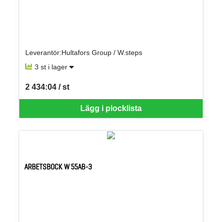
Leverantör:Hultafors Group / W.steps
3 st i lager
2 434:04 / st
SEK per ST
Lägg i plocklista
ARBETSBOCK W 55AB-3