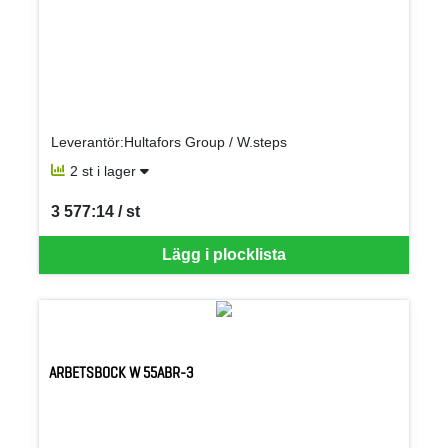
Leverantör:Hultafors Group / W.steps
2 st i lager
3 577:14 / st
SEK per ST
Lägg i plocklista
ARBETSBOCK W 55ABR-3