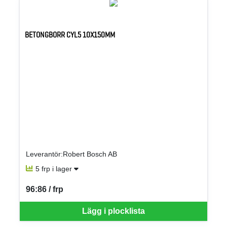
BETONGBORR CYL5 10X150MM
Leverantör:Robert Bosch AB
5 frp i lager
96:86 / frp
SEK per FRP
Lägg i plocklista