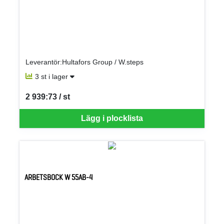
Leverantör:Hultafors Group / W.steps
3 st i lager
2 939:73 / st
SEK per ST
Lägg i plocklista
ARBETSBOCK W 55AB-4