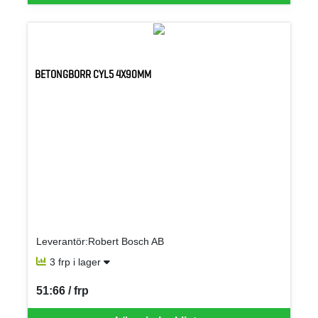
BETONGBORR CYL5 4X90MM
Leverantör:Robert Bosch AB
3 frp i lager
51:66 / frp
SEK per FRP