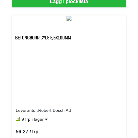
Lägg i plocklista
BETONGBORR CYL5 5,5X100MM
Leverantör:Robert Bosch AB
9 frp i lager
56:27 / frp
SEK per FRP