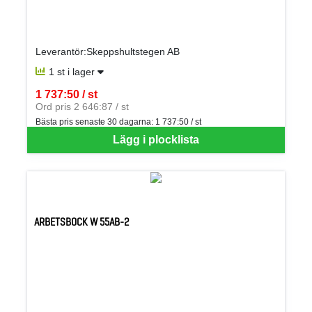
Leverantör:Skeppshultstegen AB
1 st i lager
1 737:50 / st
SEK per ST
Ord pris 2 646:87 / st
Bästa pris senaste 30 dagarna:
1 737:50 / st
Lägg i plocklista
ARBETSBOCK W 55AB-2