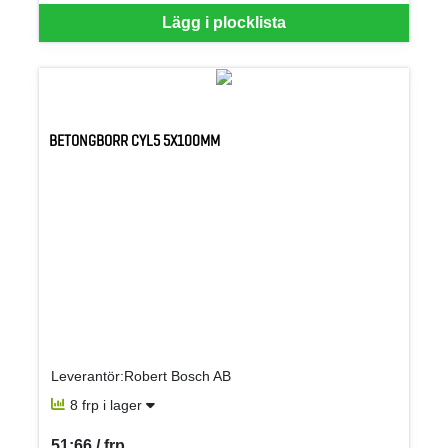
Lägg i plocklista
BETONGBORR CYL5 5X100MM
Leverantör:Robert Bosch AB
8 frp i lager
51:66 / frp