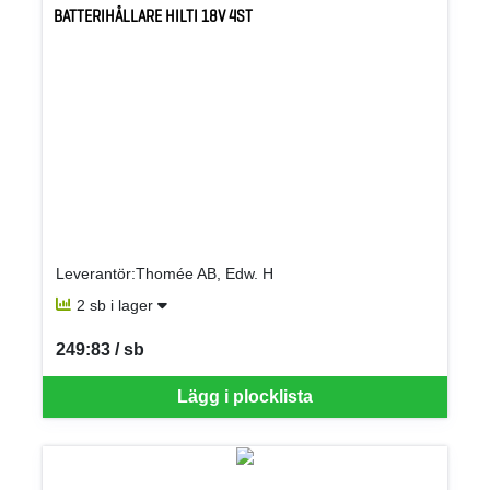
BATTERIHÅLLARE HILTI 18V 4ST
Leverantör:Thomée AB, Edw. H
2 sb i lager
249:83 / sb
SEK per SB
Lägg i plocklista