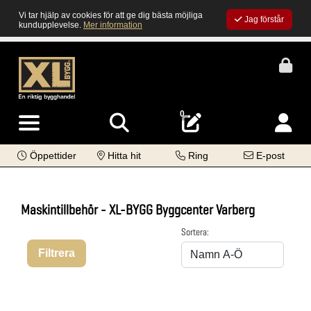
Vi tar hjälp av cookies för att ge dig bästa möjliga
Jag förstår
kundupplevelse.
Mer information
0
Öppettider
Hitta hit
Ring
E-post
Maskintillbehör - XL-BYGG Byggcenter Varberg
Sortera:
Filtrera