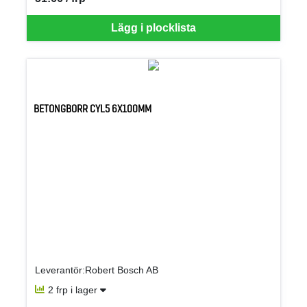
SEK per FRP
Lägg i plocklista
BETONGBORR CYL5 6X100MM
Leverantör:Robert Bosch AB
2 frp i lager