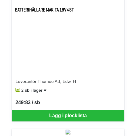
BATTERIHÅLLARE MAKITA 18V 4ST
Leverantör:Thomée AB, Edw. H
2 sb i lager
249:83 / sb
SEK per SB
Lägg i plocklista