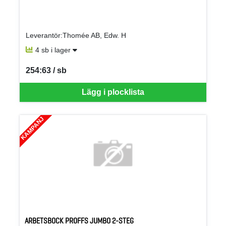
Leverantör:Thomée AB, Edw. H
4 sb i lager
254:63 / sb
SEK per SB
Lägg i plocklista
KAMPANJ
ARBETSBOCK PROFFS JUMBO 2-STEG