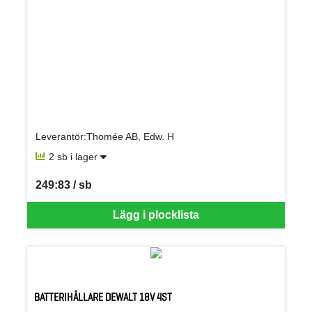
Leverantör:Thomée AB, Edw. H
2 sb i lager
249:83 / sb
SEK per SB
Lägg i plocklista
BATTERIHÅLLARE DEWALT 18V 4ST