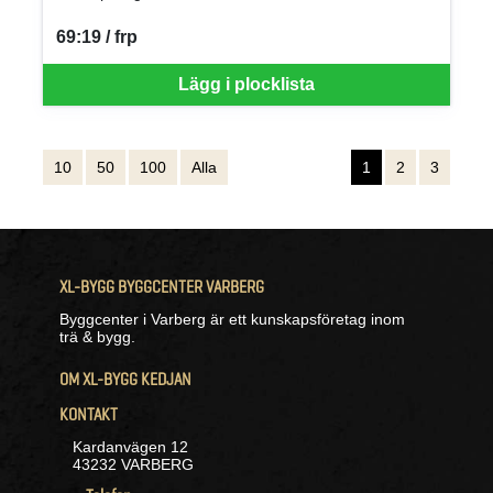
69:19 / frp
SEK per FRP
Lägg i plocklista
10
50
100
Alla
1
2
3
XL-BYGG BYGGCENTER VARBERG
Byggcenter i Varberg är ett kunskapsföretag inom
trä & bygg.
OM XL-BYGG KEDJAN
KONTAKT
Kardanvägen 12
43232 VARBERG