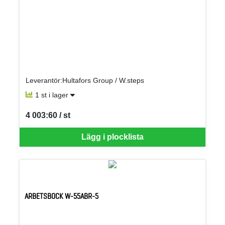
Leverantör:Hultafors Group / W.steps
1 st i lager
4 003:60 / st
SEK per ST
Lägg i plocklista
ARBETSBOCK W-55ABR-5