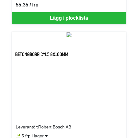
55:35 / frp
SEK per FRP
Lägg i plocklista
BETONGBORR CYL5 8X100MM
Leverantör:Robert Bosch AB
5 frp i lager