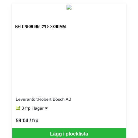
BETONGBORR CYL5 3X90MM
Leverantör:Robert Bosch AB
3 frp i lager
59:04 / frp
SEK per FRP
Lägg i plocklista