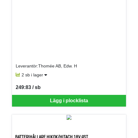
Leverantör:Thomée AB, Edw. H
2 sb i lager
249:83 / sb
SEK per SB
Lägg i plocklista
BATTERIHÅLLARE HIKOK/HITACH 18V 4ST