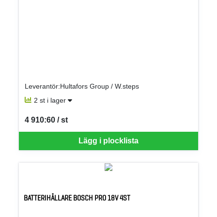
Leverantör:Hultafors Group / W.steps
2 st i lager
4 910:60 / st
SEK per ST
Lägg i plocklista
BATTERIHÅLLARE BOSCH PRO 18V 4ST