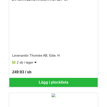
Leverantör:Thomée AB, Edw. H
2 sb i lager
249:83 / sb
SEK per SB
Lägg i plocklista