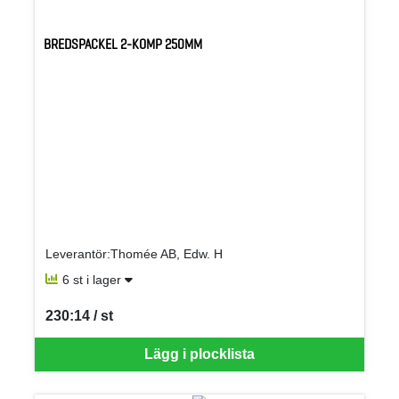
BREDSPACKEL 2-KOMP 250MM
Leverantör:Thomée AB, Edw. H
6 st i lager
230:14 / st
SEK per ST
Lägg i plocklista