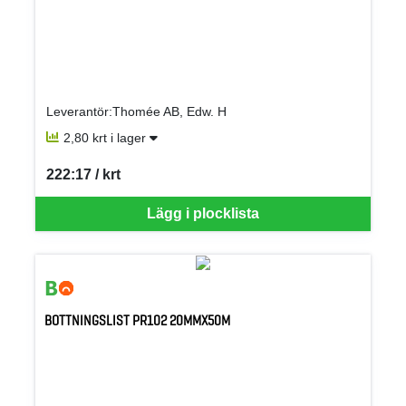
Leverantör:Thomée AB, Edw. H
2,80 krt i lager
222:17 / krt
SEK per KRT
Lägg i plocklista
BOTTNINGSLIST PR102 20MMX50M