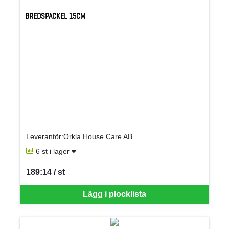
BREDSPACKEL 15CM
Leverantör:Orkla House Care AB
6 st i lager
189:14 / st
SEK per ST
Lägg i plocklista