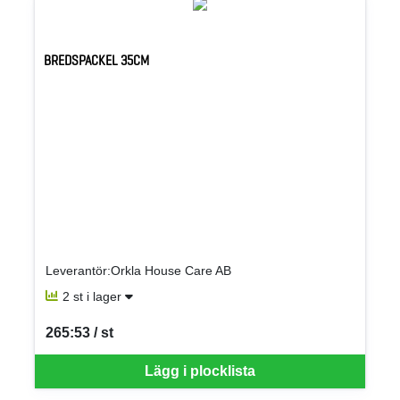
BREDSPACKEL 35CM
Leverantör:Orkla House Care AB
2 st i lager
265:53 / st
SEK per ST
Lägg i plocklista