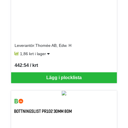
Leverantör:Thomée AB, Edw. H
1,86 krt i lager
442:54 / krt
SEK per KRT
Lägg i plocklista
BOTTNINGSLIST PR102 30MM 80M