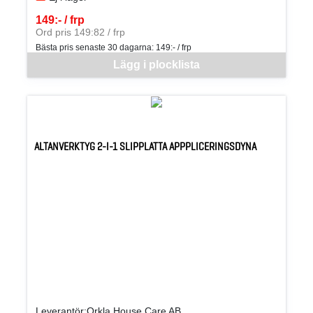
149:- / frp
SEK per FRP
Ord pris 149:82 / frp
Bästa pris senaste 30 dagarna:
149:- / frp
Denna vara går inte att beställa via webben just nu, vänligen kon
Lägg i plocklista
ALTANVERKTYG 2-I-1 SLIPPLATTA APPPLICERINGSDYNA
Leverantör:Orkla House Care AB