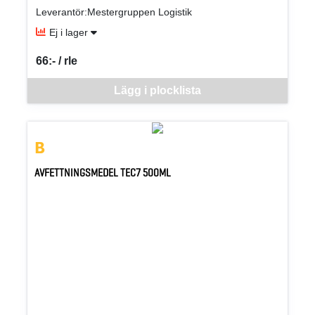
Leverantör:Mestergruppen Logistik
Ej i lager
66:- / rle
SEK per RLE
Denna vara går inte att beställa via webben just nu, vänligen kon
Lägg i plocklista
AVFETTNINGSMEDEL TEC7 500ML