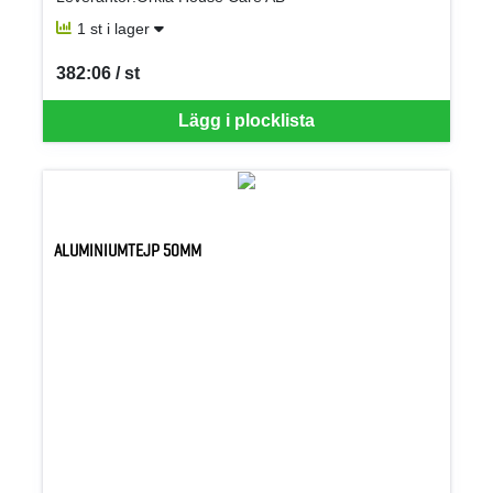
1 st i lager
382:06 / st
SEK per ST
Lägg i plocklista
ALUMINIUMTEJP 50MM