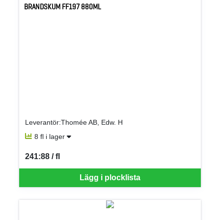
BRANDSKUM FF197 880ML
Leverantör:Thomée AB, Edw. H
8 fl i lager
241:88 / fl
SEK per FL
Lägg i plocklista