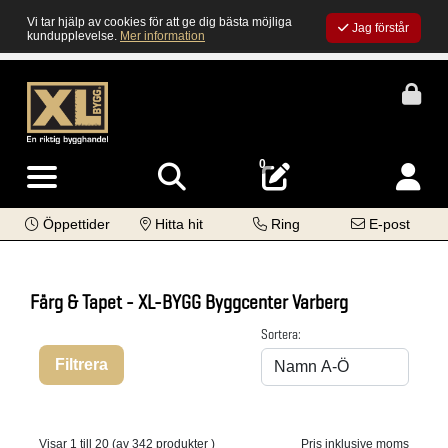
Vi tar hjälp av cookies för att ge dig bästa möjliga
Jag förstår
kundupplevelse.
Mer information
0
Öppettider
Hitta hit
Ring
E-post
Färg & Tapet - XL-BYGG Byggcenter Varberg
Sortera:
Filtrera
Visar 1 till 20 (av 342 produkter )
Pris inklusive moms