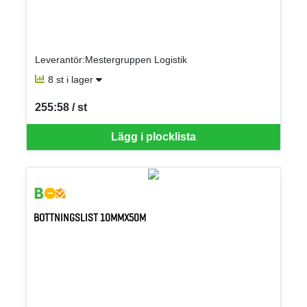
Leverantör:Mestergruppen Logistik
8 st i lager
255:58 / st
SEK per ST
Lägg i plocklista
BOTTNINGSLIST 10MMX50M