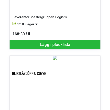
Leverantör:Mestergruppen Logistik
12 fl i lager
168:39 / fl
SEK per FL
Lägg i plocklista
BLIXTLÅSDÖRR U COVER