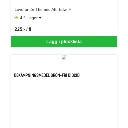
Leverantör:Thomée AB, Edw. H
4 fl i lager
225:- / fl
SEK per FL
Lägg i plocklista
BEKÄMPNINGSMEDEL GRÖN-FRI BIOCID