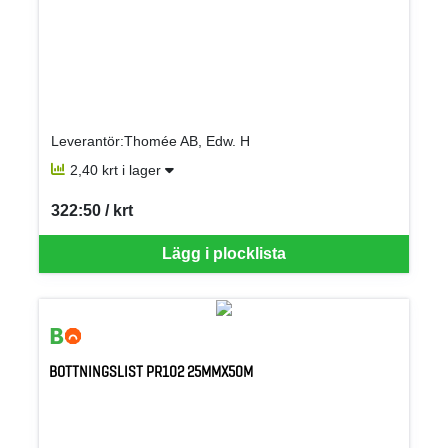
Leverantör:Thomée AB, Edw. H
2,40 krt i lager
322:50 / krt
SEK per KRT
Lägg i plocklista
BOTTNINGSLIST PR102 25MMX50M