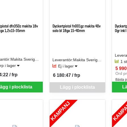
tpistol dfn350z makita 18v
Dyckertpistol fn001gz makita 40v
Dyckertp
8ga 1,2x15-35mm
solo bl 18ga 15-40mm
0gr inkl
Leverantör:Makita Sverige AB
Leverantör:Makita Sverige AB
1 s
frp i lager
Ej i lager
5 990:
SEK p
Ord pr
4:22 / frp
6 180:47 / frp
per FRP
SEK per FRP
Bästa p
Denna vara går inte att beställa via webben
ägg i plocklista
Lä
Lägg i plocklista
KAMPANJ
KAMP