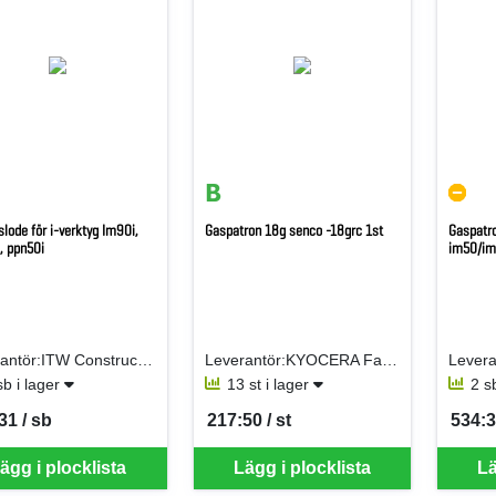
lode för i-verktyg Im90i,
Gaspatron 18g senco -18grc 1st
Gaspatro
, ppn50i
im50/i
Leverantör:ITW Construction Products AB
Leverantör:KYOCERA Fastening Solutions Sweden AB
sb i lager
13 st i lager
2 s
31 / sb
217:50 / st
534:3
per SB
SEK per ST
SEK p
ägg i plocklista
Lägg i plocklista
Lä