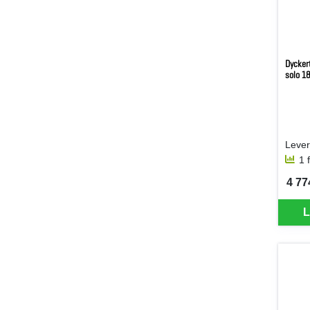
Dycker
solo 1
1 
4 77
SEK 
L