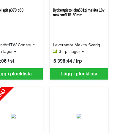
ol spit p370 c60
Dyckertpistol dbn501zj makita 18v
makpac4 15-50mm
Leverantör:ITW Construction Products AB
Leverantör:Makita Sverige AB
t i lager
3 frp i lager
:06 / st
6 398:44 / frp
er ST
SEK per FRP
gg i plocklista
Lägg i plocklista
ANJ