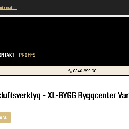
information
ONTAKT
PROFFS
0340-899 90
kluftsverktyg - XL-BYGG Byggcenter Va
rera