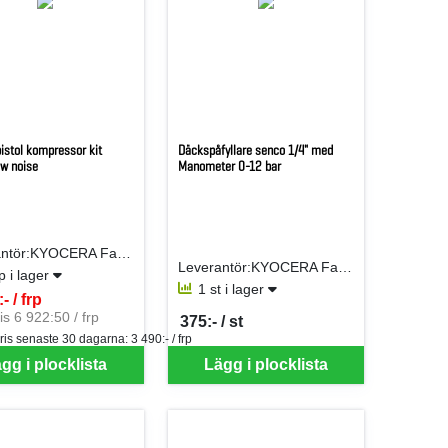
istol kompressor kit
Däckspåfyllare senco 1/4" med
ow noise
Manometer 0-12 bar
Leverantör:KYOCERA Fastening Solutions Sweden AB
Leverantör:KYOCERA Fastening Solutions Sweden AB
rp i lager
1 st i lager
- / frp
er FRP
is 6 922:50 / frp
375:- / st
SEK per ST
ris senaste 30 dagarna:
3 490:- / frp
gg i plocklista
Lägg i plocklista