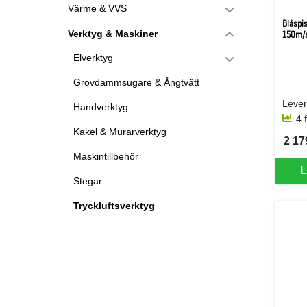
Värme & VVS
Blåspi
Verktyg & Maskiner
150m/s
Elverktyg
Grovdammsugare & Ångtvätt
Handverktyg
4 
Kakel & Murarverktyg
2 17
SEK 
Maskintillbehör
L
Stegar
Tryckluftsverktyg