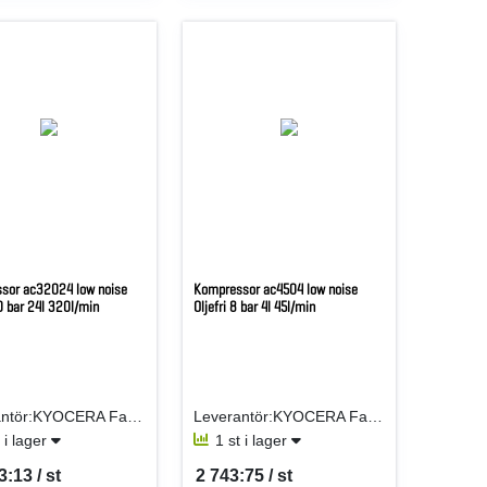
sor ac32024 low noise
Kompressor ac4504 low noise
10 bar 24l 320l/min
Oljefri 8 bar 4l 45l/min
Leverantör:KYOCERA Fastening Solutions Sweden AB
Leverantör:KYOCERA Fastening Solutions Sweden AB
t i lager
1 st i lager
3:13 / st
2 743:75 / st
er ST
SEK per ST