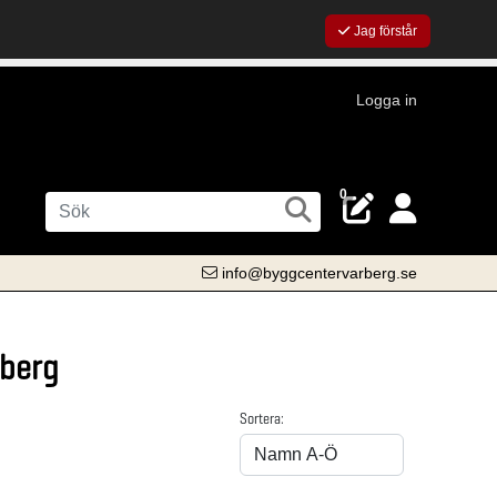
Jag förstår
Logga in
0
info@byggcentervarberg.se
rberg
Sortera: