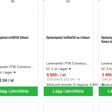
tpistol im50f18 lithium
Dyckertpistol im65af16 eu Lithium
Dyckertp
Senco l
Leverantör:ITW Construction Products AB
Leverantör:ITW Construction Products AB
1 st i lager
3 f
st i lager
6 900:- / st
3 490:
SEK per ST
SEK p
Ord pris 8 151:04 / st
Ord pr
1:04 / st
per ST
Bästa pris senaste 30 dagarna:
6 900:- / st
Bästa p
ägg i plocklista
Lägg i plocklista
Lä