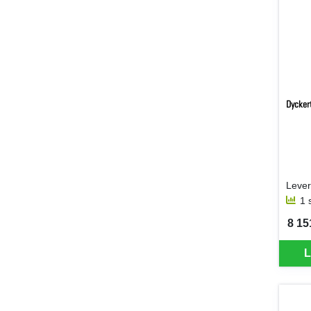
Dycker
1 
8 15
SEK 
L