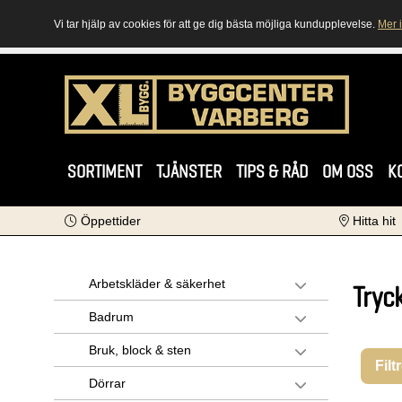
Vi tar hjälp av cookies för att ge dig bästa möjliga kundupplevelse.
Mer 
SORTIMENT
TJÄNSTER
TIPS & RÅD
OM OSS
K
Öppettider
Hitta hit
Arbetskläder & säkerhet
Tryc
Badrum
Bruk, block & sten
Filt
Dörrar