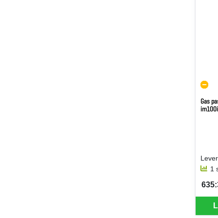
Gas pas
im100i
1 
635:
SEK 
L