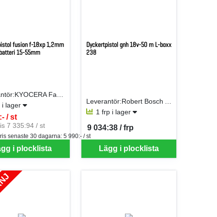
istol fusion f-18xp 1,2mm
Dyckertpistol gnh 18v-50 m L-boxx
 batteri 15-55mm
238
Leverantör:KYOCERA Fastening Solutions Sweden AB
Leverantör:Robert Bosch AB
t i lager
1 frp i lager
- / st
er ST
is 7 335:94 / st
9 034:38 / frp
SEK per FRP
ris senaste 30 dagarna:
5 990:- / st
 just nu, vänligen kontakta butiken för mer information.
gg i plocklista
Lägg i plocklista
ANJ