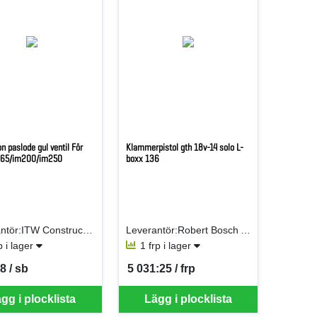
n paslode gul ventil För
Klammerpistol gth 18v-14 solo L-
m65/im200/im250
boxx 136
Leverantör:ITW Construction Products AB
Leverantör:Robert Bosch AB
b i lager
1 frp i lager
8 / sb
5 031:25 / frp
er SB
SEK per FRP
gg i plocklista
Lägg i plocklista