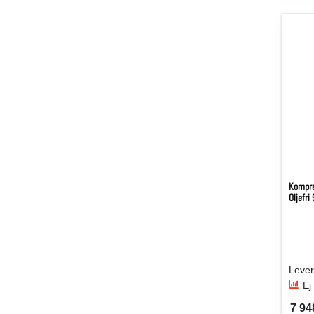
Kompre
Oljefri
Ej
7 94
SEK 