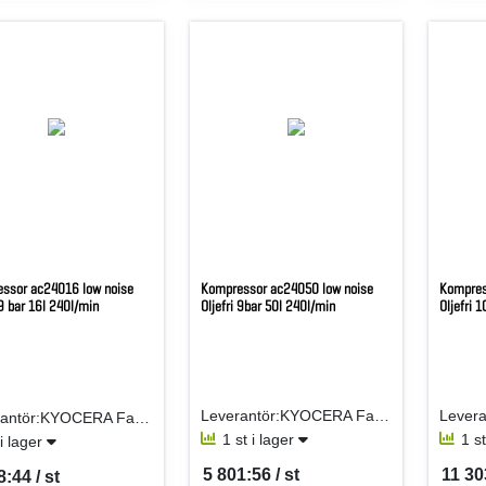
ssor ac24016 low noise
Kompressor ac24050 low noise
Kompres
 9 bar 16l 240l/min
Oljefri 9bar 50l 240l/min
Oljefri 
Leverantör:KYOCERA Fastening Solutions Sweden AB
Leverantör:KYOCERA Fastening Solutions Sweden AB
1 st i lager
1 s
 i lager
5 801:56 / st
11 30
8:44 / st
SEK per ST
SEK p
per ST