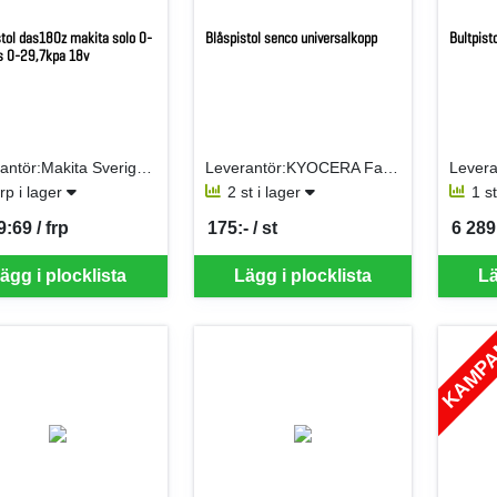
stol das180z makita solo 0-
Blåspistol senco universalkopp
Bultpist
 0-29,7kpa 18v
Leverantör:Makita Sverige AB
Leverantör:KYOCERA Fastening Solutions Sweden AB
frp i lager
2 st i lager
1 s
9:69 / frp
175:- / st
6 289
per FRP
SEK per ST
SEK p
ägg i plocklista
Lägg i plocklista
Lä
KAMP