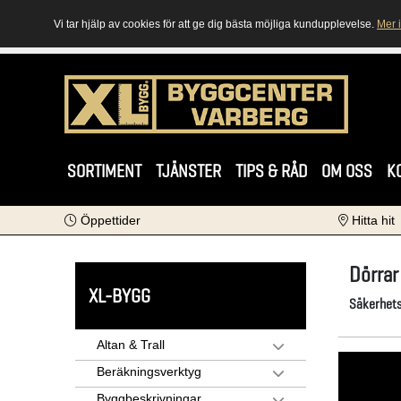
Vi tar hjälp av cookies för att ge dig bästa möjliga kundupplevelse.
Mer 
SORTIMENT
TJÄNSTER
TIPS & RÅD
OM OSS
K
Öppettider
Hitta hit
Dörrar
XL-BYGG
Säkerhets
Altan & Trall
Beräkningsverktyg
Byggbeskrivningar