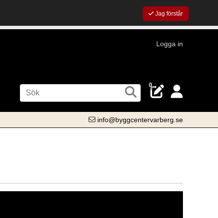
Jag förstår
Logga in
0
info@byggcentervarberg.se