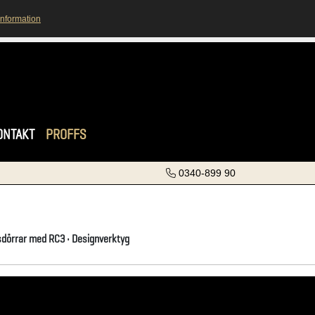
information
ONTAKT
PROFFS
0340-899 90
dörrar med RC3 • Designverktyg