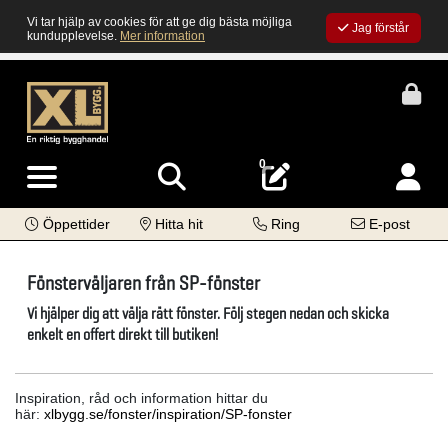
Vi tar hjälp av cookies för att ge dig bästa möjliga
Jag förstår
kundupplevelse.
Mer information
0
Öppettider
Hitta hit
Ring
E-post
Fönsterväljaren från SP-fönster
Vi hjälper dig att välja rätt fönster. Följ stegen nedan och skicka
enkelt en offert direkt till butiken!
Inspiration, råd och information hittar du
här:
xlbygg.se/fonster/inspiration/SP-fonster